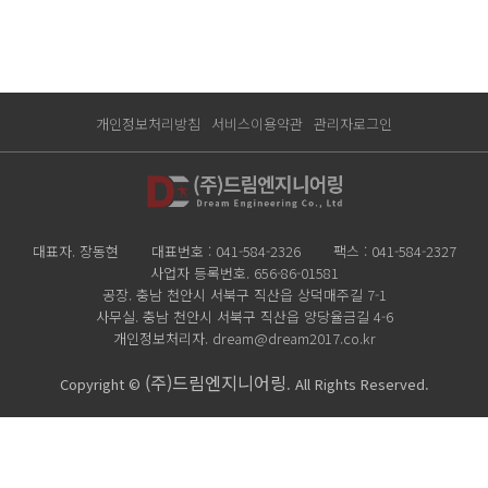
개인정보처리방침
서비스이용약관
관리자로그인
대표자. 장동현
대표번호 : 041-584-2326
팩스 : 041-584-2327
사업자 등록번호. 656-86-01581
공장. 충남 천안시 서북구 직산읍 상덕매주길 7-1
사무실. 충남 천안시 서북구 직산읍 양당율금길 4-6
개인정보처리자. dream@dream2017.co.kr
(주)드림엔지니어링
Copyright ©
. All Rights Reserved.